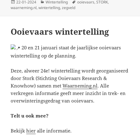
Geplaatst
Categorieën
Tags
22-01-2024
Wintertelling
ooievaars
,
STORK
,
op
waarneming.nl
,
wintertelling
,
zegveld
Ooievaars wintertelling
20 en 21 januari staat de jaarlijkse ooievaars
wintertelling op de planning.
Deze, alweer 24e! wintertelling wordt georganiseerd
door Stork (Stichting Ooievaars Research &
Knowhow) samen met
Waarneming.nl
. Alle
verkregen informatie geeft meer inzicht in trek- en
overwinteringsgedrag van ooievaars.
Telt u ook mee?
Bekijk
hier
alle informatie.