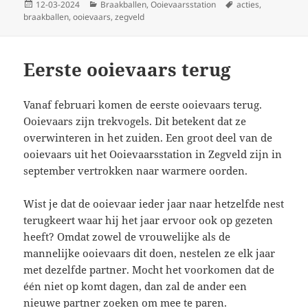
Geplaatst
Categorieën
Tags
12-03-2024
Braakballen
,
Ooievaarsstation
acties
,
op
braakballen
,
ooievaars
,
zegveld
Eerste ooievaars terug
Vanaf februari komen de eerste ooievaars terug.
Ooievaars zijn trekvogels. Dit betekent dat ze
overwinteren in het zuiden. Een groot deel van de
ooievaars uit het Ooievaarsstation in Zegveld zijn in
september vertrokken naar warmere oorden.
Wist je dat de ooievaar ieder jaar naar hetzelfde nest
terugkeert waar hij het jaar ervoor ook op gezeten
heeft? Omdat zowel de vrouwelijke als de
mannelijke ooievaars dit doen, nestelen ze elk jaar
met dezelfde partner. Mocht het voorkomen dat de
één niet op komt dagen, dan zal de ander een
nieuwe partner zoeken om mee te paren.