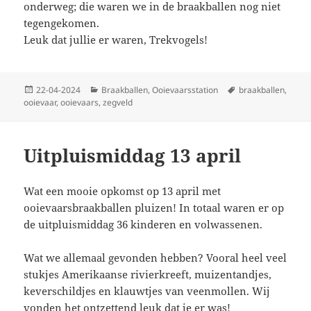
onderweg; die waren we in de braakballen nog niet
tegengekomen.
Leuk dat jullie er waren, Trekvogels!
Geplaatst
Categorieën
Tags
22-04-2024
Braakballen
,
Ooievaarsstation
braakballen
,
op
ooievaar
,
ooievaars
,
zegveld
Uitpluismiddag 13 april
Wat een mooie opkomst op 13 april met
ooievaarsbraakballen pluizen! In totaal waren er op
de uitpluismiddag 36 kinderen en volwassenen.
Wat we allemaal gevonden hebben? Vooral heel veel
stukjes Amerikaanse rivierkreeft, muizentandjes,
keverschildjes en klauwtjes van veenmollen. Wij
vonden het ontzettend leuk dat je er was!