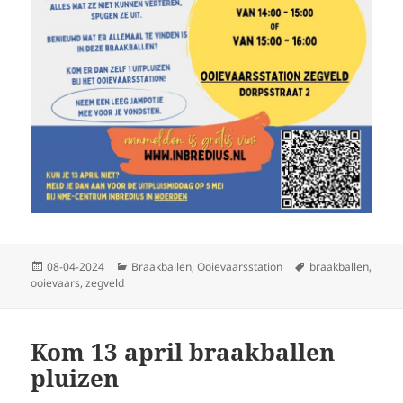
Geplaatst
Categorieën
Tags
08-04-2024
Braakballen
,
Ooievaarsstation
braakballen
,
op
ooievaars
,
zegveld
Kom 13 april braakballen
pluizen