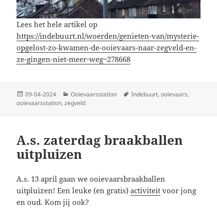
Lees het hele artikel op
https://indebuurt.nl/woerden/genieten-van/mysterie-
opgelost-zo-kwamen-de-ooievaars-naar-zegveld-en-
ze-gingen-niet-meer-weg~278668
Geplaatst
Categorieën
Tags
09-04-2024
Ooievaarsstation
Indebuurt
,
ooievaars
,
op
ooievaarsstation
,
zegveld
A.s. zaterdag braakballen
uitpluizen
A.s. 13 april gaan we ooievaarsbraakballen
uitpluizen! Een leuke (en gratis)
activiteit
voor jong
en oud. Kom jij ook?