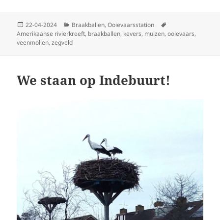
Geplaatst
Categorieën
Tags
22-04-2024
Braakballen
,
Ooievaarsstation
op
Amerikaanse rivierkreeft
,
braakballen
,
kevers
,
muizen
,
ooievaars
,
veenmollen
,
zegveld
We staan op Indebuurt!