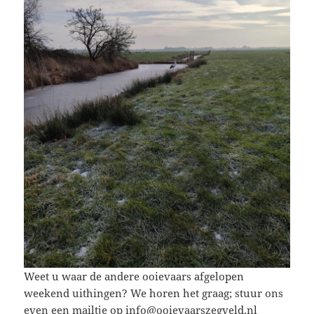
Weet u waar de andere ooievaars afgelopen
weekend uithingen? We horen het graag; stuur ons
even een mailtje op
info@ooievaarszegveld.nl