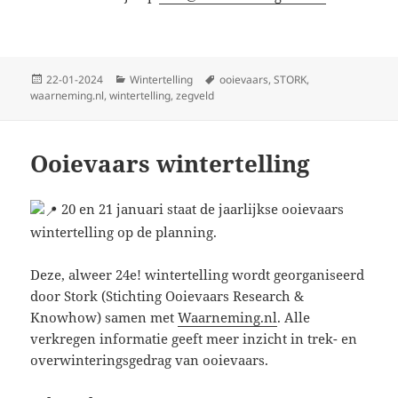
Geplaatst
Categorieën
Tags
22-01-2024
Wintertelling
ooievaars
,
STORK
,
op
waarneming.nl
,
wintertelling
,
zegveld
Ooievaars wintertelling
20 en 21 januari staat de jaarlijkse ooievaars
wintertelling op de planning.
Deze, alweer 24e! wintertelling wordt georganiseerd
door Stork (Stichting Ooievaars Research &
Knowhow) samen met
Waarneming.nl
. Alle
verkregen informatie geeft meer inzicht in trek- en
overwinteringsgedrag van ooievaars.