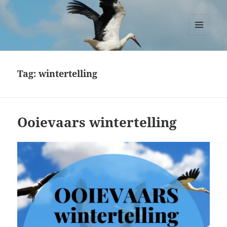
Ooievaars Zegveld
MENU
EN
WIDGETS
Tag:
wintertelling
Ooievaars wintertelling