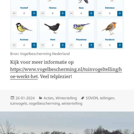
Bron: Vogelbescherming Nederland
Kijk voor meer informatie op
https://www.vogelbescherming.nl/tuinvogeltelling/h
oe-werkt-het
. Veel telplezier!
Geplaatst
Categorieën
Tags
26-01-2024
Acties
,
Wintertelling
SOVON
,
tellingen
,
op
tuinvogels
,
vogelbescherming
,
wintertelling