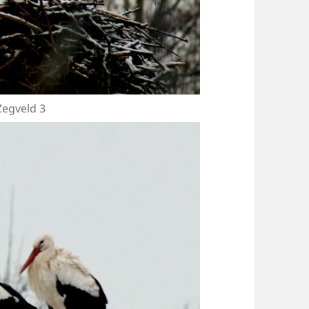
Zegveld 3