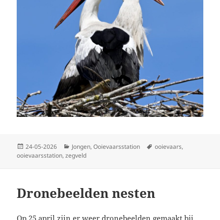
Geplaatst
Categorieën
Tags
24-05-2026
Jongen
,
Ooievaarsstation
ooievaars
,
op
ooievaarsstation
,
zegveld
Dronebeelden nesten
Op 25 april zijn er weer dronebeelden gemaakt bij