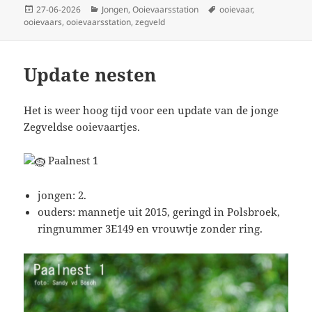
Geplaatst
Categorieën
Tags
27-06-2026
Jongen
,
Ooievaarsstation
ooievaar
,
op
ooievaars
,
ooievaarsstation
,
zegveld
Update nesten
Het is weer hoog tijd voor een update van de jonge
Zegveldse ooievaartjes.
Paalnest 1
jongen: 2.
ouders: mannetje uit 2015, geringd in Polsbroek,
ringnummer 3E149 en vrouwtje zonder ring.