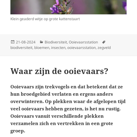
Klein geaderd witje op grote kattenstaart
Geplaatst
Categorieën
Tags
21-08-2024
Biodiversiteit
,
Ooievaarsstation
op
biodiversiteit
,
bloemen
,
insecten
,
ooievaarsstation
,
zegveld
Waar zijn de ooievaars?
Ooievaars zijn trekvogels en dat betekent dat ze
hun broedgebied verlaten en ergens anders
overwinteren. Op plekken waar de afgelopen tijd
veel ooievaars hebben gezeten, is het nu rustig.
Ooievaars vanuit verschillende plekken
verzamelen zich en vertrekken in een grote
groep.