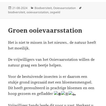
Geplaatst
Categorieën
Tags
21-08-2024
Biodiversiteit
,
Ooievaarsstation
op
biodiversiteit
,
ooievaarsstation
,
zegveld
Groen ooievaarsstation
Het is niet te missen in het nieuws.. de natuur heeft
het moeilijk.
De vrijwilligers van het Ooievaarsstation willen de
natuur graag een beetje helpen.
Voor de bestuivende insecten is er daarom een
stukje grond ingezaaid met een bloemenmengsel.
Dit heeft geresulteerd in prachtige bloemen en een
hoop gezoem en gefladder
Vrijwilliger Sandy legde dit voor u vast. Herkent u