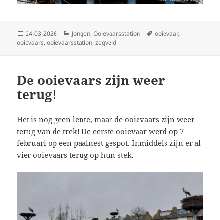
Geplaatst
Categorieën
Tags
24-03-2026
Jongen
,
Ooievaarsstation
ooievaar
,
op
ooievaars
,
ooievaarsstation
,
zegveld
De ooievaars zijn weer
terug!
Het is nog geen lente, maar de ooievaars zijn weer
terug van de trek! De eerste ooievaar werd op 7
februari op een paalnest gespot. Inmiddels zijn er al
vier ooievaars terug op hun stek.