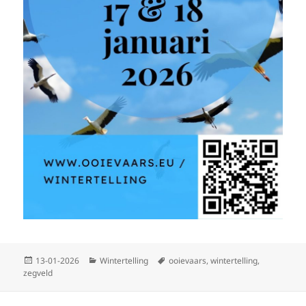
Geplaatst
Categorieën
Tags
13-01-2026
Wintertelling
ooievaars
,
wintertelling
,
op
zegveld