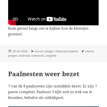
Kom gerust langs om te kijken hoe de kleintjes
groeien!
Geplaatst
Categorieën
Tags
28-04-2026
Eieren
,
Jongen
,
Ooievaarsstation
eieren
,
op
jongen
,
ooievaar
,
ooievaars
,
zegveld
Paalnesten weer bezet
7 van de 8 paalnesten zijn inmiddels bezet. Er zijn 7
paren compleet. Paalnest 3 lijkt niet in trek om te
broeden, behalve als uitkijkpost.