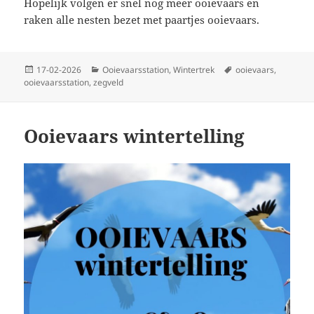
Hopelijk volgen er snel nog meer ooievaars en
raken alle nesten bezet met paartjes ooievaars.
Geplaatst
Categorieën
Tags
17-02-2026
Ooievaarsstation
,
Wintertrek
ooievaars
,
op
ooievaarsstation
,
zegveld
Ooievaars wintertelling