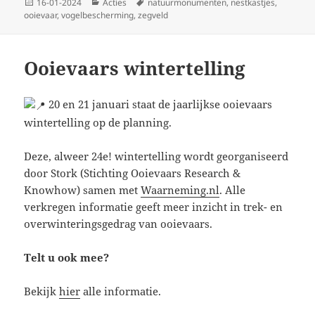
Geplaatst
Categorieën
Tags
16-01-2024
Acties
natuurmonumenten
,
nestkastjes
,
op
ooievaar
,
vogelbescherming
,
zegveld
Ooievaars wintertelling
20 en 21 januari staat de jaarlijkse ooievaars
wintertelling op de planning.
Deze, alweer 24e! wintertelling wordt georganiseerd
door Stork (Stichting Ooievaars Research &
Knowhow) samen met
Waarneming.nl
. Alle
verkregen informatie geeft meer inzicht in trek- en
overwinteringsgedrag van ooievaars.
Telt u ook mee?
Bekijk
hier
alle informatie.