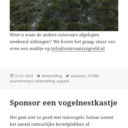
Weet u waar de andere ooievaars afgelopen
weekend uithingen? We horen het graag; stuur ons
even een mailtje op
info@ooievaarszegveld.nl
Geplaatst
Categorieën
Tags
22-01-2024
Wintertelling
ooievaars
,
STORK
,
op
waarneming.nl
,
wintertelling
,
zegveld
Sponsor een vogelnestkastje
Het gaat niet zo goed met tuinvogels: helaas neemt
het aantal natuurlijke broedplekken af.