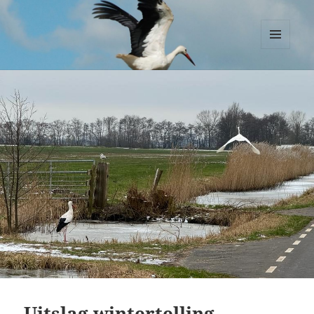
Ooievaars Zegveld
MENU
EN
WIDGETS
Uitslag wintertelling