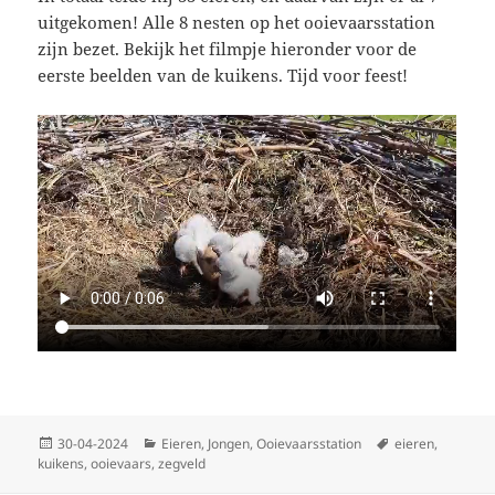
uitgekomen! Alle 8 nesten op het ooievaarsstation
zijn bezet. Bekijk het filmpje hieronder voor de
eerste beelden van de kuikens. Tijd voor feest!
Geplaatst
Categorieën
Tags
30-04-2024
Eieren
,
Jongen
,
Ooievaarsstation
eieren
,
op
kuikens
,
ooievaars
,
zegveld