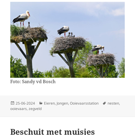
Foto: Sandy vd Bosch
Geplaatst
Categorieën
Tags
25-06-2024
Eieren
,
Jongen
,
Ooievaarsstation
nesten
,
op
ooievaars
,
zegveld
Beschuit met muisjes