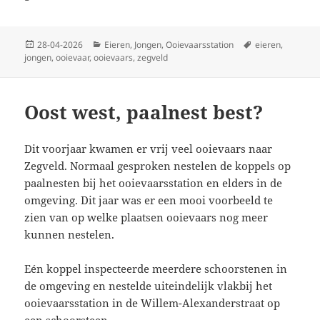
Geplaatst
Categorieën
Tags
28-04-2026
Eieren
,
Jongen
,
Ooievaarsstation
eieren
,
op
jongen
,
ooievaar
,
ooievaars
,
zegveld
Oost west, paalnest best?
Dit voorjaar kwamen er vrij veel ooievaars naar
Zegveld. Normaal gesproken nestelen de koppels op
paalnesten bij het ooievaarsstation en elders in de
omgeving. Dit jaar was er een mooi voorbeeld te
zien van op welke plaatsen ooievaars nog meer
kunnen nestelen.
Eén koppel inspecteerde meerdere schoorstenen in
de omgeving en nestelde uiteindelijk vlakbij het
ooievaarsstation in de Willem-Alexanderstraat op