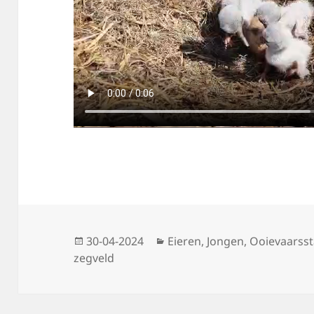
Geplaatst
Categorieën
30-04-2024
Eieren
,
Jongen
,
Ooievaarsst
op
zegveld