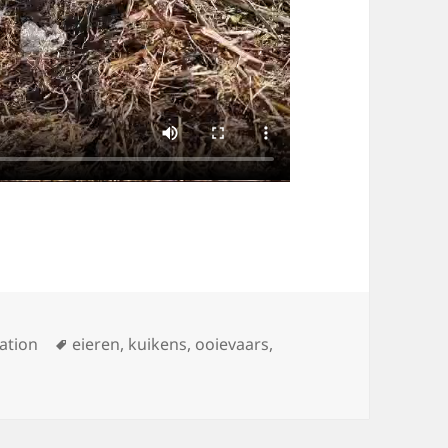
Tags
ation
eieren
,
kuikens
,
ooievaars
,