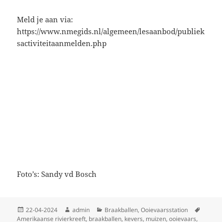
Meld je aan via:
https://www.nmegids.nl/algemeen/lesaanbod/publiek
sactiviteitaanmelden.php
Foto’s: Sandy vd Bosch
Geplaatst
Auteur
Categorieën
Tags
22-04-2024
admin
Braakballen
,
Ooievaarsstation
op
Amerikaanse rivierkreeft
,
braakballen
,
kevers
,
muizen
,
ooievaars
,