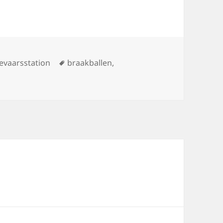
Tags
evaarsstation
braakballen
,