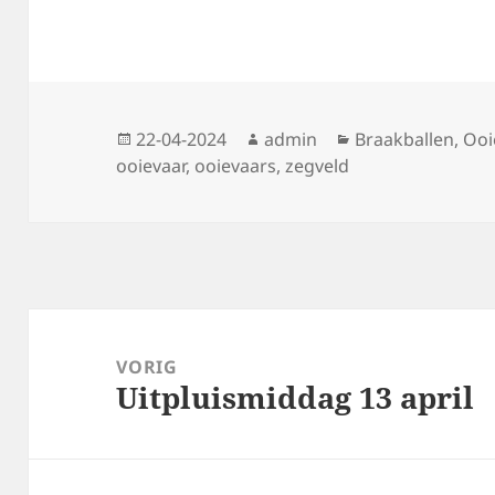
Geplaatst
Auteur
Categorieën
22-04-2024
admin
Braakballen
,
Ooi
op
ooievaar
,
ooievaars
,
zegveld
Bericht
navigatie
VORIG
Uitpluismiddag 13 april
Vorig
bericht: